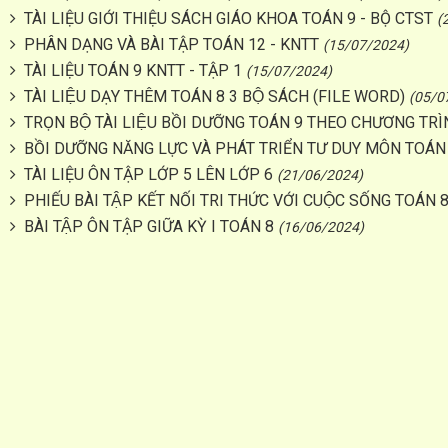
TÀI LIỆU GIỚI THIỆU SÁCH GIÁO KHOA TOÁN 9 - BỘ CTST
(
PHÂN DẠNG VÀ BÀI TẬP TOÁN 12 - KNTT
(15/07/2024)
TÀI LIỆU TOÁN 9 KNTT - TẬP 1
(15/07/2024)
TÀI LIỆU DẠY THÊM TOÁN 8 3 BỘ SÁCH (FILE WORD)
(05/0
TRỌN BỘ TÀI LIỆU BỒI DƯỠNG TOÁN 9 THEO CHƯƠNG TRÌ
BỒI DƯỠNG NĂNG LỰC VÀ PHÁT TRIỂN TƯ DUY MÔN TOÁN
TÀI LIỆU ÔN TẬP LỚP 5 LÊN LỚP 6
(21/06/2024)
PHIẾU BÀI TẬP KẾT NỐI TRI THỨC VỚI CUỘC SỐNG TOÁN 
BÀI TẬP ÔN TẬP GIỮA KỲ I TOÁN 8
(16/06/2024)