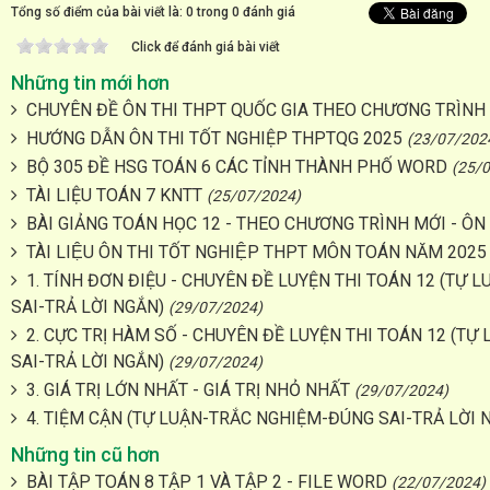
Tổng số điểm của bài viết là: 0 trong 0 đánh giá
Click để đánh giá bài viết
Những tin mới hơn
CHUYÊN ĐỀ ÔN THI THPT QUỐC GIA THEO CHƯƠNG TRÌNH
HƯỚNG DẪN ÔN THI TỐT NGHIỆP THPTQG 2025
(23/07/202
BỘ 305 ĐỀ HSG TOÁN 6 CÁC TỈNH THÀNH PHỐ WORD
(25/
TÀI LIỆU TOÁN 7 KNTT
(25/07/2024)
BÀI GIẢNG TOÁN HỌC 12 - THEO CHƯƠNG TRÌNH MỚI - Ô
TÀI LIỆU ÔN THI TỐT NGHIỆP THPT MÔN TOÁN NĂM 2025
1. TÍNH ĐƠN ĐIỆU - CHUYÊN ĐỀ LUYỆN THI TOÁN 12 (TỰ
SAI-TRẢ LỜI NGẮN)
(29/07/2024)
2. CỰC TRỊ HÀM SỐ - CHUYÊN ĐỀ LUYỆN THI TOÁN 12 (T
SAI-TRẢ LỜI NGẮN)
(29/07/2024)
3. GIÁ TRỊ LỚN NHẤT - GIÁ TRỊ NHỎ NHẤT
(29/07/2024)
4. TIỆM CẬN (TỰ LUẬN-TRẮC NGHIỆM-ĐÚNG SAI-TRẢ LỜI 
Những tin cũ hơn
BÀI TẬP TOÁN 8 TẬP 1 VÀ TẬP 2 - FILE WORD
(22/07/2024)