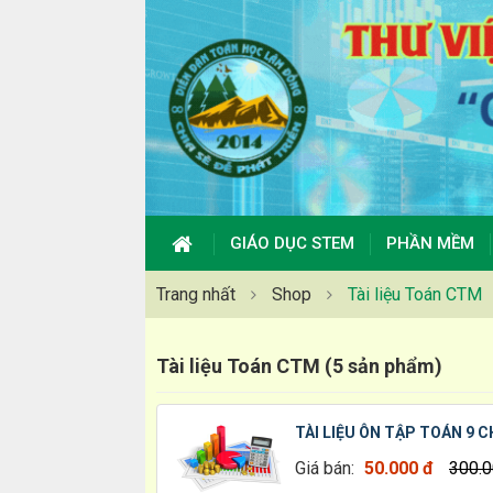
GIÁO DỤC STEM
PHẦN MỀM
Trang nhất
Shop
Tài liệu Toán CTM
Tài liệu Toán CTM (5 sản phẩm)
TÀI LIỆU ÔN TẬP TOÁN 9 
Giá bán:
50.000 đ
300.0