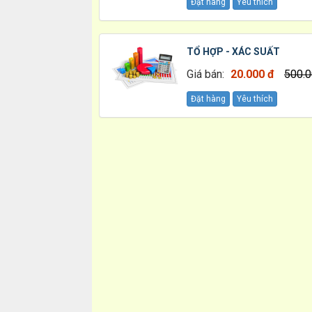
Đặt hàng
Yêu thích
TỔ HỢP - XÁC SUẤT
Giá bán:
20.000 đ
500.0
Đặt hàng
Yêu thích