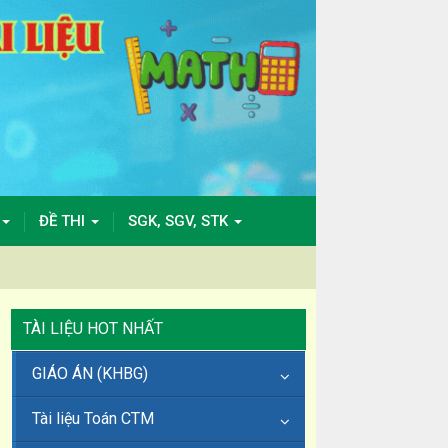
ĐỀ THI
SGK, SGV, STK
TÀI LIỆU HOT NHẤT
GIÁO ÁN (KHBG)
Tài liệu Toán CTM