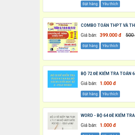
Đặt hàng
Yêu thích
COMBO TOÁN THPT VÀ THC
Giá bán:
399.000 đ
500
Đặt hàng
Yêu thích
BỘ 72 ĐỀ KIỂM TRA TOÁN 6 
Giá bán:
1.000 đ
Đặt hàng
Yêu thích
WORD - BỘ 64 ĐỀ KIỂM TRA 
Giá bán:
1.000 đ