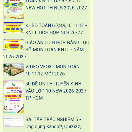
TOÁN KNTT LỚP 6 ĐẾN 12
NEW HOT-TH NLS 2026-2027
KHBD TOÁN 6;7;8;9;10;11;12 -
KNTT TÍCH HỢP NLS 26-27
GIÁO ÁN TÍCH HỢP NĂNG LỰC
SỐ MÔN TOÁN KNTT - NĂM
2026-2027
VIDEO VEO3 - MÔN TOÁN
10;11;12 MỚI 2026
50 ĐỀ ÔN THI TUYỂN SINH
VÀO LỚP 10 NEW 2026-2027-
TP HCM
BÀI TẬP TRẮC NGHIỆM 5 -
Ứng dụng Kahoot!, Quizizz,