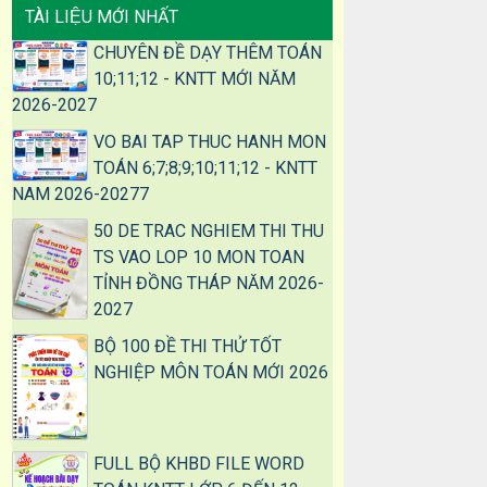
TÀI LIỆU MỚI NHẤT
CHUYÊN ĐỀ DẠY THÊM TOÁN
10;11;12 - KNTT MỚI NĂM
2026-2027
VO BAI TAP THUC HANH MON
TOÁN 6;7;8;9;10;11;12 - KNTT
NAM 2026-20277
50 DE TRAC NGHIEM THI THU
TS VAO LOP 10 MON TOAN
TỈNH ĐỒNG THÁP NĂM 2026-
2027
BỘ 100 ĐỀ THI THỬ TỐT
NGHIỆP MÔN TOÁN MỚI 2026
FULL BỘ KHBD FILE WORD