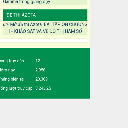
Gamma trong giảng dạy
ĐỀ THI AZOTA
👉 Mở đề thi Azota: BÀI TẬP ÔN CHƯƠNG
I - KHẢO SÁT VÀ VẼ ĐỒ THỊ HÀM SỐ
ang truy cập
12
Hôm nay
2,958
háng hiện tại
20,309
ổng lượt truy cập
3,243,251