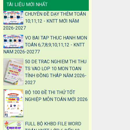
TÀI LIỆU MỚI NHẤT
CHUYÊN ĐỀ DẠY THÊM TOÁN
10;11;12 - KNTT MỚI NĂM
2026-2027
VO BAI TAP THUC HANH MON
TOÁN 6;7;8;9;10;11;12 - KNTT
NAM 2026-20277
50 DE TRAC NGHIEM THI THU
TS VAO LOP 10 MON TOAN
TỈNH ĐỒNG THÁP NĂM 2026-
2027
BỘ 100 ĐỀ THI THỬ TỐT
NGHIỆP MÔN TOÁN MỚI 2026
FULL BỘ KHBD FILE WORD