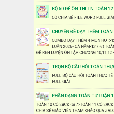
BỘ 50 ĐỀ ÔN THI TN TOÁN 12
CÓ CHIA SẺ FILE WORD FULL GIẢ
CHUYÊN ĐỀ DẠY THÊM TOÁN 1
COMBO DẠY THÊM 4 MÓN HOT:<br
LUẬN 2026- CẢ NĂM<br />3) TOÁ
ĐỀ RÈN LUYỆN ÔN TẬP CHƯƠNG 10;11;12 -.
TRỌN BỘ CÂU HỎI TOÁN THỰC
FULL BỘ CÂU HỎI TOÁN THỰC TẾ 
FULL GIẢI
PHÂN DẠNG TOÁN TỰ LUẬN 10
TOÁN 10 CÓ 28CĐ<br />TOÁN 11 CÓ 29CĐ<
CHIA SẺ GIÁO VIÊN THAM KHẢO QUA ZAL