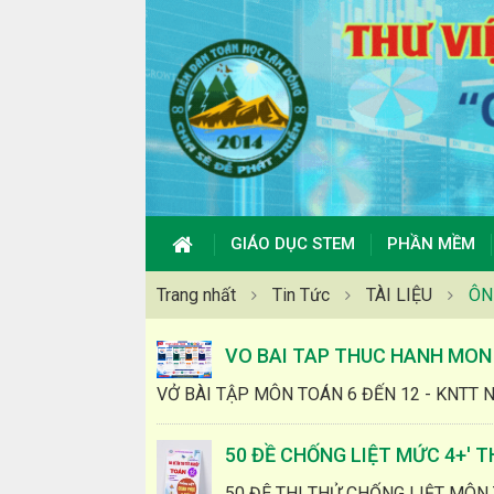
GIÁO DỤC STEM
PHẦN MỀM
Trang nhất
Tin Tức
TÀI LIỆU
ÔN
VO BAI TAP THUC HANH MON T
VỞ BÀI TẬP MÔN TOÁN 6 ĐẾN 12 - KNTT NE
50 ĐỀ CHỐNG LIỆT MỨC 4+' 
50 ĐÊ THI THỬ CHỐNG LIỆT MÔN 