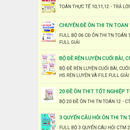
TOÁN THỰC TẾ 10;11;12 - TRẢ LỜ
CHUYÊN ĐỀ ÔN THI TN TOAN 1
FULL BỘ 06 CĐ ÔN THI TN TOÁN 1
FULL GIẢI
BỘ ĐỀ RÈN LUYỆN CUỐI BÀI, 
BỘ ĐỀ RÈN LUYỆN CUỐI BÀI, CUỐI
HS RÈN LUYÊN VÀ FILE FULL GIẢI.
20 ĐỀ ÔN THIT TỐT NGHIỆP T
BỘ 20 ĐỀ ÔN THI TN TOÁN 12 - C
3 QUYỂN CÂU HỎI ÔN THI TN
FULL BỘ 3 QUYỂN CÂU HỎI CTM 2