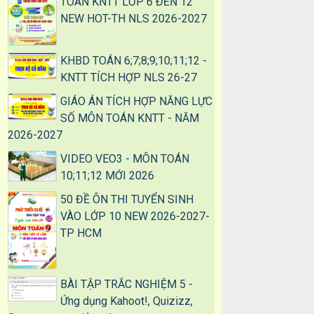
TOÁN KNTT LỚP 6 ĐẾN 12
NEW HOT-TH NLS 2026-2027
KHBD TOÁN 6;7;8;9;10;11;12 -
KNTT TÍCH HỢP NLS 26-27
GIÁO ÁN TÍCH HỢP NĂNG LỰC
SỐ MÔN TOÁN KNTT - NĂM
2026-2027
VIDEO VEO3 - MÔN TOÁN
10;11;12 MỚI 2026
50 ĐỀ ÔN THI TUYỂN SINH
VÀO LỚP 10 NEW 2026-2027-
TP HCM
BÀI TẬP TRẮC NGHIỆM 5 -
Ứng dụng Kahoot!, Quizizz,