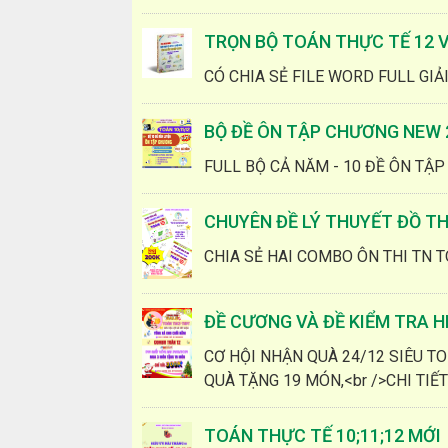
TRỌN BỘ TOÁN THỰC TẾ 12 V
CÓ CHIA SẺ FILE WORD FULL GIẢ
BỘ ĐỀ ÔN TẬP CHƯƠNG NEW 2
FULL BỘ CẢ NĂM - 10 ĐỀ ÔN TẬP
CHUYÊN ĐỀ LÝ THUYẾT ĐỒ TH
CHIA SẺ HAI COMBO ÔN THI TN 
ĐỀ CƯƠNG VÀ ĐỀ KIỂM TRA H
CƠ HỘI NHẬN QUÀ 24/12 SIÊU T
QUÀ TẶNG 19 MÓN,<br />CHI TIẾ
TOÁN THỰC TẾ 10;11;12 MỚI