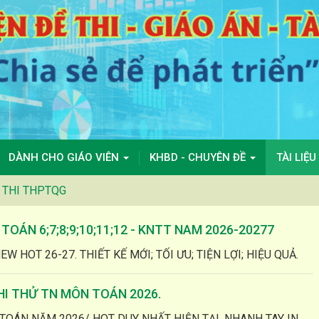
DÀNH CHO GIÁO VIÊN
KHBD - CHUYÊN ĐỀ
TÀI LIỆU
 THI THPTQG
OÁN 6;7;8;9;10;11;12 - KNTT NAM 2026-20277
W HOT 26-27. THIẾT KẾ MỚI; TỐI ƯU; TIỆN LỢI; HIỆU QUẢ.
THI THỬ TN MÔN TOÁN 2026.
TOÁN NĂM 2026/ HOT DUY NHẤT HIỆN TẠI. NHANH TAY IN