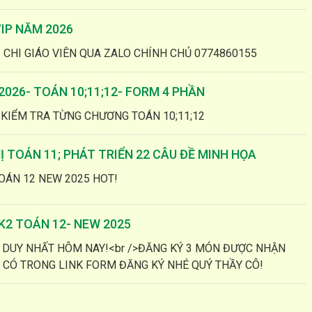
IP NĂM 2026
I CHI GIÁO VIÊN QUA ZALO CHÍNH CHỦ 0774860155
026- TOÁN 10;11;12- FORM 4 PHẦN
 KIỂM TRA TỪNG CHƯƠNG TOÁN 10;11;12
Ị TOÁN 11; PHÁT TRIỂN 22 CÂU ĐỀ MINH HỌA
TOÁN 12 NEW 2025 HOT!
K2 TOÁN 12- NEW 2025
O DUY NHẤT HÔM NAY!<br />ĐĂNG KÝ 3 MÓN ĐƯỢC NHẬN
T CÓ TRONG LINK FORM ĐĂNG KÝ NHÉ QUÝ THẦY CÔ!