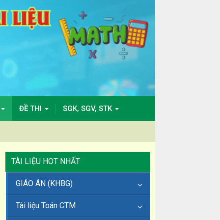
ĐỀ THI
SGK, SGV, STK
TÀI LIỆU HOT NHẤT
GIÁO ÁN (KHBG)
Tài liệu Toán CTM