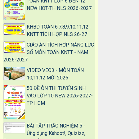
TOÁN KNTT LỚP 6 ĐẾN 12
NEW HOT-TH NLS 2026-2027
KHBD TOÁN 6;7;8;9;10;11;12 -
KNTT TÍCH HỢP NLS 26-27
GIÁO ÁN TÍCH HỢP NĂNG LỰC
SỐ MÔN TOÁN KNTT - NĂM
2026-2027
VIDEO VEO3 - MÔN TOÁN
10;11;12 MỚI 2026
50 ĐỀ ÔN THI TUYỂN SINH
VÀO LỚP 10 NEW 2026-2027-
TP HCM
BÀI TẬP TRẮC NGHIỆM 5 -
Ứng dụng Kahoot!, Quizizz,