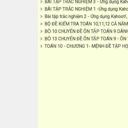
BÀI TẬP TRẮC NGHIỆM 3 - Ứng dụng Kahoo
BÀI TẬP TRẮC NGHIỆM 1 -Ứng dụng Kahoo
Bài tập trắc nghiệm 2 - Ứng dụng Kahoot!
BỘ ĐỀ KIỂM TRA TOÁN 10;11;12 CẢ NĂM
BỘ 10 CHUYÊN ĐỀ ÔN TẬP TOÁN 9 DÀ
BỘ 13 CHUYÊN ĐỀ ÔN TẬP TOÁN 9 - ÔN
TOÁN 10 - CHƯƠNG 1- MỆNH ĐỀ TẬP H