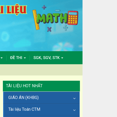
ĐỀ THI
SGK, SGV, STK
TÀI LIỆU HOT NHẤT
GIÁO ÁN (KHBG)
Tài liệu Toán CTM