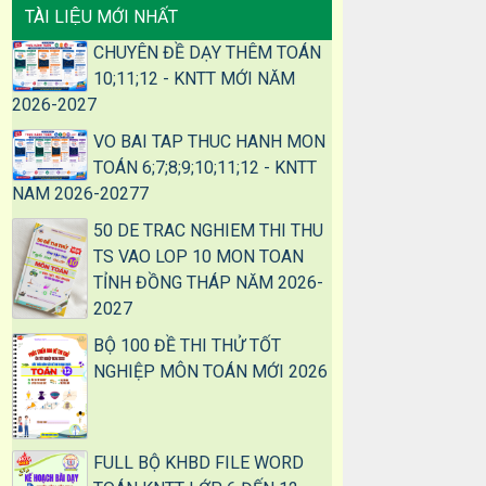
TÀI LIỆU MỚI NHẤT
CHUYÊN ĐỀ DẠY THÊM TOÁN
10;11;12 - KNTT MỚI NĂM
2026-2027
VO BAI TAP THUC HANH MON
TOÁN 6;7;8;9;10;11;12 - KNTT
NAM 2026-20277
50 DE TRAC NGHIEM THI THU
TS VAO LOP 10 MON TOAN
TỈNH ĐỒNG THÁP NĂM 2026-
2027
BỘ 100 ĐỀ THI THỬ TỐT
NGHIỆP MÔN TOÁN MỚI 2026
FULL BỘ KHBD FILE WORD