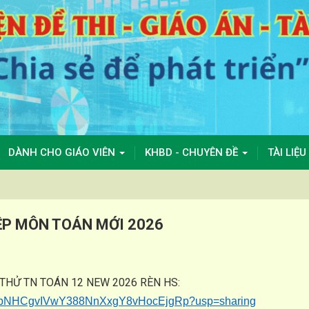
DÀNH CHO GIÁO VIÊN
KHBD - CHUYÊN ĐỀ
TÀI LIỆU
IỆP MÔN TOÁN MỚI 2026
I THỬ TN TOÁN 12 NEW 2026 RÈN HS:
s/1e5QbNHCgvIVwY388NnXxgY8vHocEjgRp?usp=sharing