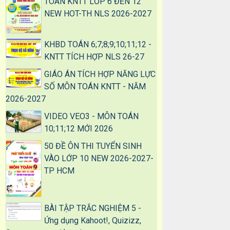
TOÁN KNTT LỚP 6 ĐẾN 12
NEW HOT-TH NLS 2026-2027
KHBD TOÁN 6;7;8;9;10;11;12 -
KNTT TÍCH HỢP NLS 26-27
GIÁO ÁN TÍCH HỢP NĂNG LỰC
SỐ MÔN TOÁN KNTT - NĂM
2026-2027
VIDEO VEO3 - MÔN TOÁN
10;11;12 MỚI 2026
50 ĐỀ ÔN THI TUYỂN SINH
VÀO LỚP 10 NEW 2026-2027-
TP HCM
BÀI TẬP TRẮC NGHIỆM 5 -
Ứng dụng Kahoot!, Quizizz,