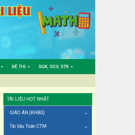
ĐỀ THI
SGK, SGV, STK
TÀI LIỆU HOT NHẤT
GIÁO ÁN (KHBG)
Tài liệu Toán CTM