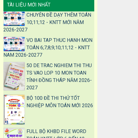
TÀI LIỆU MỚI NHẤT
CHUYÊN ĐỀ DẠY THÊM TOÁN
10;11;12 - KNTT MỚI NĂM
2026-2027
VO BAI TAP THUC HANH MON
TOÁN 6;7;8;9;10;11;12 - KNTT
NAM 2026-20277
50 DE TRAC NGHIEM THI THU
TS VAO LOP 10 MON TOAN
TỈNH ĐỒNG THÁP NĂM 2026-
2027
BỘ 100 ĐỀ THI THỬ TỐT
NGHIỆP MÔN TOÁN MỚI 2026
FULL BỘ KHBD FILE WORD