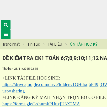
Trang nhất
Tin Tức
TÀI LIỆU
ÔN TẬP HỌC KỲ
ĐỀ KIỂM TRA CK1 TOÁN 6;7;8;9;10;11;12 N
Thứ ba - 25/11/2025 02:45
+LINK TẢI FILE HỌC SINH:
https://drive.google.com/drive/folders/1GHdxq6P
usp=sharing
+LINK ĐĂNG KÝ MAIL NHẬN TRỌN BỘ CÓ FILE 
https://forms.gle/LxhumkPHuxjU3X2MA