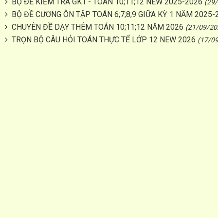
BỘ ĐỀ KIỂM TRA GK1 - TOÁN 10;11;12 NEW 2025-2026
(29
BỘ ĐỀ CƯƠNG ÔN TẬP TOÁN 6;7;8;9 GIỮA KỲ 1 NĂM 2025-
CHUYÊN ĐỀ DẠY THÊM TOÁN 10;11;12 NĂM 2026
(21/09/20
TRỌN BỘ CÂU HỎI TOÁN THỰC TẾ LỚP 12 NEW 2026
(17/0