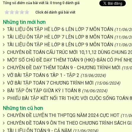
Tổng số điểm của bài viết là: 0 trong 0 đánh giá
Click để đánh giá bài viết
Những tin mới hơn
TÀI LIỆU ÔN TẬP HÈ LỚP 6 LÊN LỚP 7 MÔN TOÁN
(11/06/2
TÀI LIỆU ÔN TẬP HÈ LỚP 7 LÊN LỚP 8 MÔN TOÁN
(11/06/2
TÀI LIỆU ÔN TẬP HÈ LỚP 8 LÊN LỚP 9 MÔN TOÁN
(11/06/2
CHUYÊN ĐỀ TOÁN CẤU TRÚC MỚI 10,11,12 DÙNG CHUNG 2
MỘT SỐ CHỦ ĐỀ DẠY THÊM TOÁN 9 (HKI)-BẢN CÓ PHÍ NH
CHUYÊN ĐỀ DẠY THÊM TOÁN 9 - CHƯƠNG TRÌNH MỚI
(15/
VỠ BÀI TẬP TOÁN 6 TÂP 1 - TẬP 2
(15/06/2024)
VỞ BÀI TẬP TOÁN 7 CHƯƠNG TRÌNH MỚI
(15/06/2024)
BÀI TẬP ÔN TẬP GIỮA KỲ I TOÁN 8
(16/06/2024)
PHIẾU BÀI TẬP KẾT NỐI TRI THỨC VỚI CUỘC SỐNG TOÁN 
Những tin cũ hơn
CHUYÊN ĐỀ LUYỆN THI THPTQG NĂM 2024 CỰC HOT
(11/0
CHUYÊN ĐỀ TOÁN 9 ÔN THI THEO CHƯƠNG TRÌNH SÁCH GI
TÀI LIỆU ÔN TOÁN 9 - CẢ NĂM
(11/06/2024)