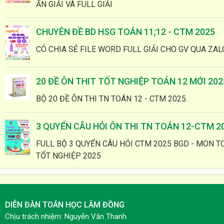
ẨN GIẢI VÀ FULL GIẢI
CHUYÊN ĐỀ BD HSG TOÁN 11;12 - CTM 2025
CÓ CHIA SẺ FILE WORD FULL GIẢI CHO GV QUA ZAL
20 ĐỀ ÔN THIT TỐT NGHIỆP TOÁN 12 MỚI 202
BỘ 20 ĐỀ ÔN THI TN TOÁN 12 - CTM 2025.
3 QUYỂN CÂU HỎI ÔN THI TN TOÁN 12-CTM 2
FULL BỘ 3 QUYỂN CÂU HỎI CTM 2025 BGD - MON TO
TỐT NGHIỆP 2025
DIỄN ĐÀN TOÁN HỌC LÂM ĐỒNG
Chịu trách nhiệm: Nguyễn Văn Thanh