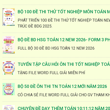
BỘ 100 ĐỀ THI THỬ TỐT NGHIỆP MÔN TOÁN M
PHÁT TRIỂN 100 ĐỀ THI THỬ TỐT NGHIỆP TOÁN NE
TRÚC ĐỀ BDG 2025.
BỘ ĐỀ BD HSG TOÁN 12 NEW 2026- FORM 3 P
FULL BỘ 30 ĐỀ BD HSG TOÁN 12 NEW 2026
TUYỂN TẬP CÂU HỎI ÔN THI TỐT NGHIỆP TOÁ
TẶNG FILE WORD FULL GIẢI MIỄN PHÍ
BỘ 50 ĐỀ ÔN THI TN TOÁN 12 MỚI NĂM 2026
CÓ CHIA SẺ FILE WORD FULL GIẢI CHO GV THAM KH
CHUYÊN ĐỀ DẠY THÊM TOÁN 10;11;12 NĂM 2