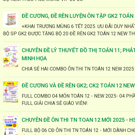
ĐỀ CƯƠNG, ĐỀ RÈN LUYỆN ÔN TẬP GK2 TOÁN 
+KHAI TRƯƠNG MÙNG 6 TẾT 2025. ƯU ĐÃI DUY NHẤ
BỘ SP GK2 ĐƯỢC TẶNG BỘ 20 ĐỀ RÈN GK2 TOÁN 12 NEW TH
CHUYÊN ĐỀ LÝ THUYẾT ĐỒ THỊ TOÁN 11; PHÁT
MINH HỌA
CHIA SẺ HAI COMBO ÔN THI TN TOÁN 12 NEW 2025
ĐỀ CƯƠNG VÀ ĐỀ RÈN GK2; CK2 TOÁN 12 NEW 
FULL COMBO 04 MÓN TOÁN 12 - NEW 2025- 04 PHẦ
FULL GIẢI CHIA SẺ GIÁO VIÊN!.
CHUYÊN ĐỀ ÔN THI TN TOAN 12 MỚI 2025 - H
FULL BỘ 06 CĐ ÔN THI TN TOÁN 12 - MỚI DÀNH CHO