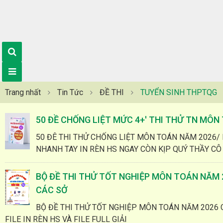
Trang nhất
Tin Tức
ĐỀ THI
TUYỂN SINH THPTQG
50 ĐỀ CHỐNG LIỆT MỨC 4+' THI THỬ TN MÔN 
50 ĐÊ THI THỬ CHỐNG LIỆT MÔN TOÁN NĂM 2026/ 
NHANH TAY IN RÈN HS NGAY CÒN KỊP QUÝ THẦY CÔ
BỘ ĐỀ THI THỬ TỐT NGHIỆP MÔN TOÁN NĂM 
CÁC SỞ
BỘ ĐỀ THI THỬ TỐT NGHIỆP MÔN TOÁN NĂM 2026 
FILE IN RÈN HS VÀ FILE FULL GIẢI