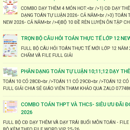
COMBO DẠY THÊM 4 MÓN HOT:<br />1) CĐ DẠY THÊ
DẠNG TOÁN TỰ LUẬN 2026- CẢ NĂM<br />3) TOÁN T
NEW 2026- CẢ NĂM<br />4)BỘ 10 ĐỀ RÈN LUYỆN ÔN TẬP CHƯƠ
TRỌN BỘ CÂU HỎI TOÁN THỰC TẾ LỚP 12 NE
FULL BỘ CÂU HỎI TOÁN THỰC TẾ MỚI LỚP 12 NĂM 2
CHẤM VÀ FILE FULL GIẢI
PHÂN DẠNG TOÁN TỰ LUẬN 10;11;12 DẠY TH
TOÁN 10 CÓ 28CĐ<br />TOÁN 11 CÓ 29CĐ<br />TOÁN 12 CÓ 
FULL GIẢI CHIA SẺ GIÁO VIÊN THAM KHẢO QUA ZALO 07748
COMBO TOÁN THPT VÀ THCS- SIÊU ƯU ĐÃI Đ
2026
FULL BỘ CĐ DẠY THÊM VÀ DẠY TRÁI BUỔI MÔN TOÁN - FIL
BỘ KÈM THEO FILE WORD VIP 25-26.