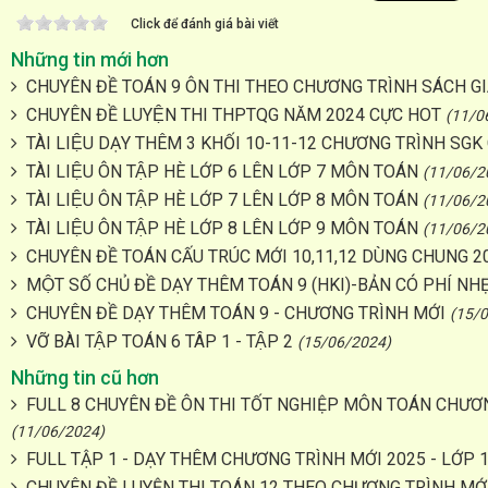
Click để đánh giá bài viết
Những tin mới hơn
CHUYÊN ĐỀ TOÁN 9 ÔN THI THEO CHƯƠNG TRÌNH SÁCH GI
CHUYÊN ĐỀ LUYỆN THI THPTQG NĂM 2024 CỰC HOT
(11/0
TÀI LIỆU DẠY THÊM 3 KHỐI 10-11-12 CHƯƠNG TRÌNH SGK 
TÀI LIỆU ÔN TẬP HÈ LỚP 6 LÊN LỚP 7 MÔN TOÁN
(11/06/2
TÀI LIỆU ÔN TẬP HÈ LỚP 7 LÊN LỚP 8 MÔN TOÁN
(11/06/2
TÀI LIỆU ÔN TẬP HÈ LỚP 8 LÊN LỚP 9 MÔN TOÁN
(11/06/2
CHUYÊN ĐỀ TOÁN CẤU TRÚC MỚI 10,11,12 DÙNG CHUNG 2
MỘT SỐ CHỦ ĐỀ DẠY THÊM TOÁN 9 (HKI)-BẢN CÓ PHÍ NH
CHUYÊN ĐỀ DẠY THÊM TOÁN 9 - CHƯƠNG TRÌNH MỚI
(15/
VỠ BÀI TẬP TOÁN 6 TÂP 1 - TẬP 2
(15/06/2024)
Những tin cũ hơn
FULL 8 CHUYÊN ĐỀ ÔN THI TỐT NGHIỆP MÔN TOÁN CHƯƠ
(11/06/2024)
FULL TẬP 1 - DẠY THÊM CHƯƠNG TRÌNH MỚI 2025 - LỚP 10
CHUYÊN ĐỀ LUYỆN THI TOÁN 12 THEO CHƯƠNG TRÌNH MỚ