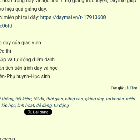
ác hoạt động dạy và học như 1 Trợ giảng trực tuyến, Daymai giúp
cao hiệu quả giảng dạy.
 miễn phí tại đây:
https://daymai.vn/r-17913608
Vc06Id
ng dạy của giáo viên
ức thi
y cập và tự động điểm danh
 tích tiến trình dạy và học
viên-Phụ huynh-Học sinh
Tác giả:
Lê Tâm
ệ thống
,
tiết kiệm
,
tối đa
,
thời gian
,
nâng cao
,
giảng dạy
,
tài khoản
,
miễn
,
lớp học
,
linh hoạt
,
dễ dàng
,
tự động
6/2024)