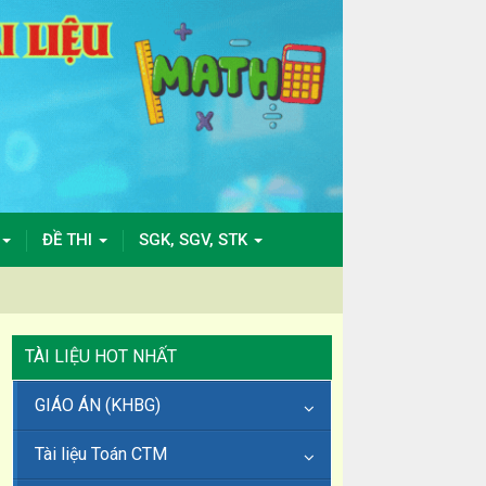
ĐỀ THI
SGK, SGV, STK
TÀI LIỆU HOT NHẤT
GIÁO ÁN (KHBG)
Tài liệu Toán CTM