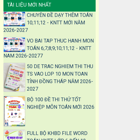
TÀI LIỆU MỚI NHẤT
CHUYÊN ĐỀ DẠY THÊM TOÁN
10;11;12 - KNTT MỚI NĂM
2026-2027
VO BAI TAP THUC HANH MON
TOÁN 6;7;8;9;10;11;12 - KNTT
NAM 2026-20277
50 DE TRAC NGHIEM THI THU
TS VAO LOP 10 MON TOAN
TỈNH ĐỒNG THÁP NĂM 2026-
2027
BỘ 100 ĐỀ THI THỬ TỐT
NGHIỆP MÔN TOÁN MỚI 2026
FULL BỘ KHBD FILE WORD