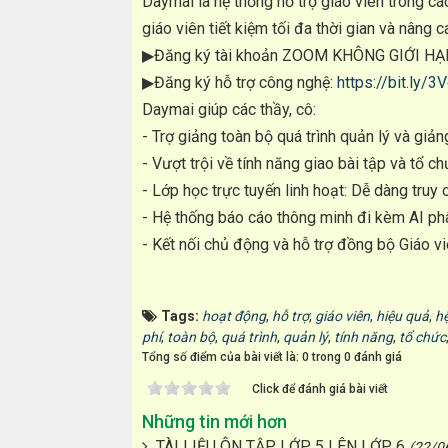
Daymai là hệ thống hỗ trợ giáo viên trong c
giáo viên tiết kiệm tối đa thời gian và nâng 
▶Đăng ký tài khoản ZOOM KHÔNG GIỚI HẠN
▶Đăng ký hỗ trợ công nghệ:
https://bit.ly/3
Daymai giúp các thầy, cô:
- Trợ giảng toàn bộ quá trình quản lý và giả
- Vượt trội về tính năng giao bài tập và tổ ch
- Lớp học trực tuyến linh hoạt: Dễ dàng tru
- Hệ thống báo cáo thông minh đi kèm AI phân
- Kết nối chủ động và hỗ trợ đồng bộ Giáo 
Tags:
hoạt động
,
hỗ trợ
,
giáo viên
,
hiệu quả
,
h
phí
,
toàn bộ
,
quá trình
,
quản lý
,
tính năng
,
tổ chức
Tổng số điểm của bài viết là: 0 trong 0 đánh giá
Click để đánh giá bài viết
Những tin mới hơn
TÀI LIỆU ÔN TẬP LỚP 5 LÊN LỚP 6
(22/0