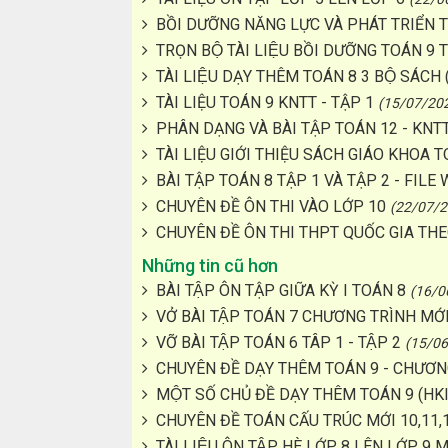
BỒI DƯỠNG NĂNG LỰC VÀ PHÁT TRIỂN 
TRỌN BỘ TÀI LIỆU BỒI DƯỠNG TOÁN 
TÀI LIỆU DẠY THÊM TOÁN 8 3 BỘ SÁC
TÀI LIỆU TOÁN 9 KNTT - TẬP 1
(15/07/20
PHÂN DẠNG VÀ BÀI TẬP TOÁN 12 - KNT
TÀI LIỆU GIỚI THIỆU SÁCH GIÁO KHOA T
BÀI TẬP TOÁN 8 TẬP 1 VÀ TẬP 2 - FILE
CHUYÊN ĐỀ ÔN THI VÀO LỚP 10
(22/07/2
CHUYÊN ĐỀ ÔN THI THPT QUỐC GIA TH
Những tin cũ hơn
BÀI TẬP ÔN TẬP GIỮA KỲ I TOÁN 8
(16/0
VỞ BÀI TẬP TOÁN 7 CHƯƠNG TRÌNH MỚ
VỠ BÀI TẬP TOÁN 6 TÂP 1 - TẬP 2
(15/06
CHUYÊN ĐỀ DẠY THÊM TOÁN 9 - CHƯƠNG
MỘT SỐ CHỦ ĐỀ DẠY THÊM TOÁN 9 (HKI
CHUYÊN ĐỀ TOÁN CẤU TRÚC MỚI 10,11,
TÀI LIỆU ÔN TẬP HÈ LỚP 8 LÊN LỚP 9