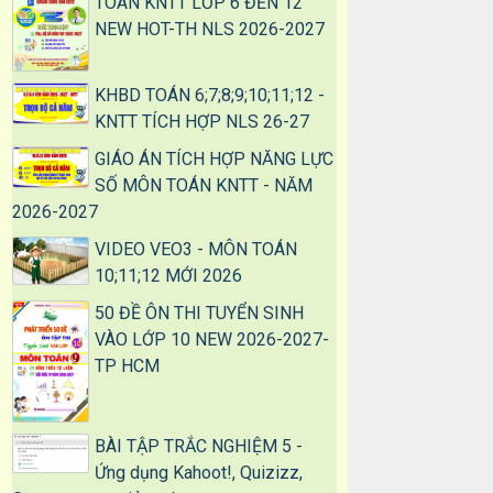
TOÁN KNTT LỚP 6 ĐẾN 12
NEW HOT-TH NLS 2026-2027
KHBD TOÁN 6;7;8;9;10;11;12 -
KNTT TÍCH HỢP NLS 26-27
GIÁO ÁN TÍCH HỢP NĂNG LỰC
SỐ MÔN TOÁN KNTT - NĂM
2026-2027
VIDEO VEO3 - MÔN TOÁN
10;11;12 MỚI 2026
50 ĐỀ ÔN THI TUYỂN SINH
VÀO LỚP 10 NEW 2026-2027-
TP HCM
BÀI TẬP TRẮC NGHIỆM 5 -
Ứng dụng Kahoot!, Quizizz,