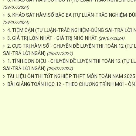
(29/07/2024)
5. KHẢO SÁT HÀM SỐ BẬC BA (TỰ LUẬN-TRẮC NGHIỆM-ĐÚ
(29/07/2024)
4. TIỆM CẬN (TỰ LUẬN-TRẮC NGHIỆM-ĐÚNG SAI-TRẢ LỜI 
3. GIÁ TRỊ LỚN NHẤT - GIÁ TRỊ NHỎ NHẤT
(29/07/2024)
2. CỰC TRỊ HÀM SỐ - CHUYÊN ĐỀ LUYỆN THI TOÁN 12 (T
SAI-TRẢ LỜI NGẮN)
(29/07/2024)
1. TÍNH ĐƠN ĐIỆU - CHUYÊN ĐỀ LUYỆN THI TOÁN 12 (TỰ
SAI-TRẢ LỜI NGẮN)
(29/07/2024)
TÀI LIỆU ÔN THI TỐT NGHIỆP THPT MÔN TOÁN NĂM 2025
BÀI GIẢNG TOÁN HỌC 12 - THEO CHƯƠNG TRÌNH MỚI - Ô