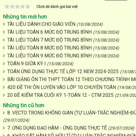
Click để đánh giá bài viết
Những tin mới hơn
TÀI LIỆU DÀNH CHO GIÁO VIÊN
(10/08/2024)
TÀI LIỆU TOÁN 6 MỨC ĐỘ TRUNG BÌNH
(15/08/2024)
TÀI LIỆU TOÁN 7 MỨC ĐỘ TRUNG BÌNH
(15/08/2024)
TÀI LIỆU TOÁN 8 MỨC ĐỘ TRUNG BÌNH
(15/08/2024)
TÀI LIỆU TOÁN 9 MỨC ĐỘ TRUNG BÌNH
(15/08/2024)
TOÁN 9 GIỮA KỲ I
(15/08/2024)
TOÁN ỨNG DỤNG THỰC TẾ LỚP 12 NEW 2024-2025
(15/08/
BÀI GIẢNG ÔN THI THPT TOÁN 12 THEO CHƯƠNG TRÌNH MƠ
420 ĐỀ THI ÔN LUYỆN VÀO LỚP 10 CHUYÊN TOÁN
(19/08/2
20 ĐỀ KIỂM TRA CUỐI KỲ 1-TOÁN 12 - CTM 2025
(21/09/20
Những tin cũ hơn
8. VECTO TRONG KHÔNG GIAN (TỰ LUẬN-TRẮC NGHIỆM-ĐÚ
(29/07/2024)
7. ỨNG DỤNG ĐẠO HÀM - ỨNG DỤNG THỰC TẾ
(29/07/2024)
6. KHẢO SÁT HÀM SỐ HỮU TỈ (TỰ LUẬN-TRẮC NGHIỆM-ĐÚN