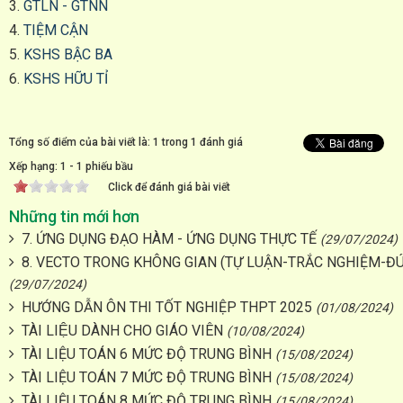
3.
GTLN - GTNN
4.
TIỆM CẬN
5.
KSHS BẬC BA
6.
KSHS HỮU TỈ
Tổng số điểm của bài viết là: 1 trong 1 đánh giá
Xếp hạng:
1
-
1
phiếu bầu
Click để đánh giá bài viết
Những tin mới hơn
7. ỨNG DỤNG ĐẠO HÀM - ỨNG DỤNG THỰC TẾ
(29/07/2024)
8. VECTO TRONG KHÔNG GIAN (TỰ LUẬN-TRẮC NGHIỆM-ĐÚ
(29/07/2024)
HƯỚNG DẪN ÔN THI TỐT NGHIỆP THPT 2025
(01/08/2024)
TÀI LIỆU DÀNH CHO GIÁO VIÊN
(10/08/2024)
TÀI LIỆU TOÁN 6 MỨC ĐỘ TRUNG BÌNH
(15/08/2024)
TÀI LIỆU TOÁN 7 MỨC ĐỘ TRUNG BÌNH
(15/08/2024)
TÀI LIỆU TOÁN 8 MỨC ĐỘ TRUNG BÌNH
(15/08/2024)