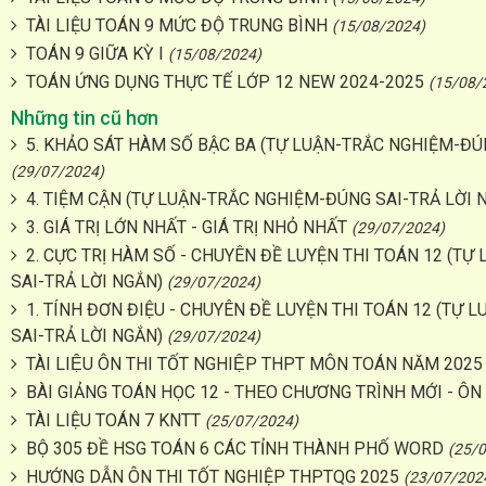
TÀI LIỆU TOÁN 9 MỨC ĐỘ TRUNG BÌNH
(15/08/2024)
TOÁN 9 GIỮA KỲ I
(15/08/2024)
TOÁN ỨNG DỤNG THỰC TẾ LỚP 12 NEW 2024-2025
(15/08/
Những tin cũ hơn
5. KHẢO SÁT HÀM SỐ BẬC BA (TỰ LUẬN-TRẮC NGHIỆM-ĐÚ
(29/07/2024)
4. TIỆM CẬN (TỰ LUẬN-TRẮC NGHIỆM-ĐÚNG SAI-TRẢ LỜI 
3. GIÁ TRỊ LỚN NHẤT - GIÁ TRỊ NHỎ NHẤT
(29/07/2024)
2. CỰC TRỊ HÀM SỐ - CHUYÊN ĐỀ LUYỆN THI TOÁN 12 (T
SAI-TRẢ LỜI NGẮN)
(29/07/2024)
1. TÍNH ĐƠN ĐIỆU - CHUYÊN ĐỀ LUYỆN THI TOÁN 12 (TỰ
SAI-TRẢ LỜI NGẮN)
(29/07/2024)
TÀI LIỆU ÔN THI TỐT NGHIỆP THPT MÔN TOÁN NĂM 2025
BÀI GIẢNG TOÁN HỌC 12 - THEO CHƯƠNG TRÌNH MỚI - Ô
TÀI LIỆU TOÁN 7 KNTT
(25/07/2024)
BỘ 305 ĐỀ HSG TOÁN 6 CÁC TỈNH THÀNH PHỐ WORD
(25/
HƯỚNG DẪN ÔN THI TỐT NGHIỆP THPTQG 2025
(23/07/202