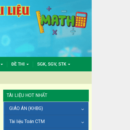
ĐỀ THI
SGK, SGV, STK
TÀI LIỆU HOT NHẤT
GIÁO ÁN (KHBG)
Tài liệu Toán CTM