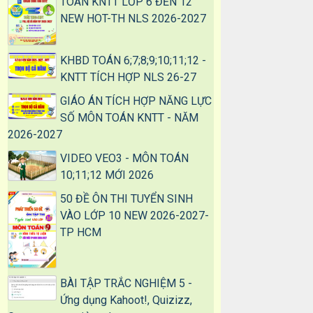
TOÁN KNTT LỚP 6 ĐẾN 12
NEW HOT-TH NLS 2026-2027
KHBD TOÁN 6;7;8;9;10;11;12 -
KNTT TÍCH HỢP NLS 26-27
GIÁO ÁN TÍCH HỢP NĂNG LỰC
SỐ MÔN TOÁN KNTT - NĂM
2026-2027
VIDEO VEO3 - MÔN TOÁN
10;11;12 MỚI 2026
50 ĐỀ ÔN THI TUYỂN SINH
VÀO LỚP 10 NEW 2026-2027-
TP HCM
BÀI TẬP TRẮC NGHIỆM 5 -
Ứng dụng Kahoot!, Quizizz,