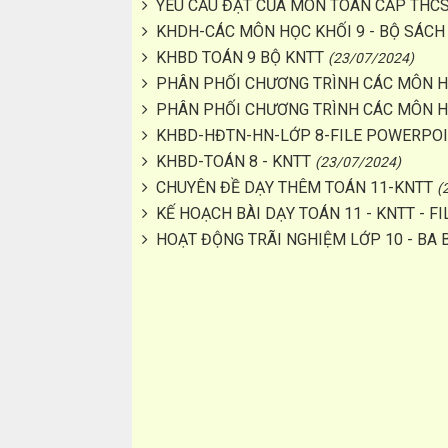
YÊU CẦU ĐẶT CỦA MÔN TOÁN CẤP THC
KHDH-CÁC MÔN HỌC KHỐI 9 - BỘ SÁCH
KHBD TOÁN 9 BỘ KNTT
(23/07/2024)
PHÂN PHỐI CHƯƠNG TRÌNH CÁC MÔN HỌ
PHÂN PHỐI CHƯƠNG TRÌNH CÁC MÔN HỌ
KHBD-HĐTN-HN-LỚP 8-FILE POWERPO
KHBD-TOÁN 8 - KNTT
(23/07/2024)
CHUYÊN ĐỀ DẠY THÊM TOÁN 11-KNTT
(
KẾ HOẠCH BÀI DẠY TOÁN 11 - KNTT - 
HOẠT ĐỘNG TRÃI NGHIỆM LỚP 10 - BA 