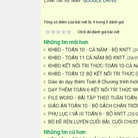
LINK TẢI VỀ MÁY:
GOOGLE DRIVE
Tổng số điểm của bài viết là: 0 trong 0 đánh giá
Click để đánh giá bài viết
Những tin mới hơn
KHBD - TOÁN 10 - CẢ NĂM - BỘ KNTT
(2
KHBD - TOÁN 11 CẢ NĂM BỘ KNTT
(24/0
KHBD KẾT NỐI TRI THỨC-TOÁN 10-CẢ 
KHBD - TOÁN 12 BỘ KẾT NỐI TRI THỨC (K
Giáo án dạy thêm Toán 8 Chương trình mới
DẠY THÊM TOÁN 6 KẾT NỐI TRI THỨC W
FILE WORD - BÀI TẬP THEO TUẦN TOÁN
GIÁO ÁN TOÁN 10 - BỘ SÁCH CHÂN TRỜ
PHỤ LỤC I VÀ III TOÁN 6 - BỘ KNTT
(25/
BỘ ĐỀ RÈN LUYỆN CUỐI BÀI, CUỐI CHƯƠ
Những tin cũ hơn