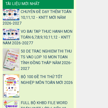
TÀI LIỆU MỚI NHẤT
CHUYÊN ĐỀ DẠY THÊM TOÁN
10;11;12 - KNTT MỚI NĂM
2026-2027
VO BAI TAP THUC HANH MON
TOÁN 6;7;8;9;10;11;12 - KNTT
NAM 2026-20277
50 DE TRAC NGHIEM THI THU
TS VAO LOP 10 MON TOAN
TỈNH ĐỒNG THÁP NĂM 2026-
2027
BỘ 100 ĐỀ THI THỬ TỐT
NGHIỆP MÔN TOÁN MỚI 2026
FULL BỘ KHBD FILE WORD