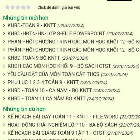
Click để đánh giá bài viết
Những tin mới hơn
KHBD-TOÁN 8 - KNTT
(23/07/2024)
KHBD-HĐTN-HN-LỚP 8-FILE POWERPOINT
(23/07/2024)
PHÂN PHỐI CHƯƠNG TRÌNH CÁC MÔN HỌC KHỐI 12 -BỘ K
PHÂN PHỐI CHƯƠNG TRÌNH CÁC MÔN HỌC KHỐI 12 -BỘ C
KHBD TOÁN 9 BỘ KNTT
(23/07/2024)
KHDH-CÁC MÔN HỌC KHỐI 9 - BỘ SÁCH CTST
(23/07/2024)
YÊU CẦU ĐẶT CỦA MÔN TOÁN CẤP THCS
(23/07/2024)
PHỤ LỤC 1 2 3 4 TOÁN 9 - KNTT
(23/07/2024)
KHBD - TOÁN 10 - CẢ NĂM - BỘ KNTT
(24/07/2024)
KHBD - TOÁN 11 CẢ NĂM BỘ KNTT
(24/07/2024)
Những tin cũ hơn
KẾ HOẠCH BÀI DẠY TOÁN 11 - KNTT - FILE WORD
(23/07/20
HOẠT ĐỘNG TRÃI NGHIỆM LỚP 10 - BA BỘ SÁCH
(22/07/20
KẾ HOẠCH BÀI GIẢNG TOÁN 9 TẬP 1 - CTST
(21/07/2024)