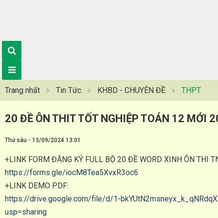
Trang nhất
Tin Tức
KHBD - CHUYÊN ĐỀ
THPT
20 ĐỀ ÔN THIT TỐT NGHIỆP TOÁN 12 MỚI 2
Thứ sáu - 13/09/2024 13:01
+LINK FORM ĐĂNG KÝ FULL BỘ 20 ĐỀ WORD XINH ÔN THI T
https://forms.gle/iocM8Tea5XvxR3oc6
+LINK DEMO PDF:
https://drive.google.com/file/d/1-bkYUtN2msneyx_k_qNR
usp=sharing