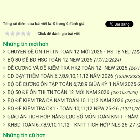
Tổng số điểm của bài viết là: 0 trong 0 đánh giá
Click để đánh giá bài viết
Những tin mới hơn
CHUYÊN ĐỀ ÔN THI TN TOAN 12 MỚI 2025 - HS TB YEU
(25
BỘ 80 ĐỀ BD HSG TOÁN 12 NEW 2025
(17/12/2024)
ĐỀ CƯƠNG VÀ ĐỀ KIỂM TRA HK2 TOÁN 12- NEW 2025
(24/1
CĐ DẠY THÊM TOÁN 6;7;8;9;10;11;12 NĂM 2026
(13/09/2025
BỘ ĐỀ CƯƠNG ÔN TẬP TOÁN 6;7;8;9 GIỮA KỲ 1 NĂM 2025-
BỘ 50 ĐỀ ÔN THI TN TOÁN 12 MỚI NĂM 2026
(28/10/2025)
BỘ ĐÊ KIỂM TRA CẢ NĂM TOÁN 10;11;12 NAM 2026
(28/10
BỘ ĐỀ KIỂM TRA CK1 - TOÁN 10;11;12 NEW 25-26
(19/11/2
GIÁO ÁN TÍCH HỢP NĂNG LỰC SỐ MÔN TOÁN KNTT - NĂM 
KHBD TOÁN 6;7;8;9;10;11;12 - KNTT TÍCH HỢP NLS 26-27
(
Những tin cũ hơn