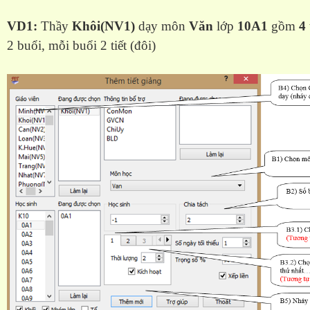
VD1:
Thầy
Khôi(NV1)
dạy môn
Văn
lớp
10A1
gồm
4 
2 buổi, mỗi buổi 2 tiết (đôi)