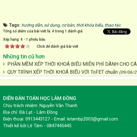
Tags:
hướng dẫn
,
sử dụng
,
cơ bản
,
thời khóa biểu
,
thao tác
Tổng số điểm của bài viết là: 4 trong 1 đánh giá
Xếp hạng:
4
-
1
phiếu bầu
Click để đánh giá bài viết
Những tin cũ hơn
PHẦN MỀM XẾP THỜI KHOÁ BIỂU MIỄN PHÍ DÀNH CHO C
QUY TRÌNH XẾP THỜI KHOÁ BIỂU VỚI ToFET chuẩn
(09/06/2
DIỄN ĐÀN TOÁN HỌC LÂM ĐỒNG
Chịu trách nhiệm: Nguyễn Văn Thanh
Địa chỉ: Đà Lạt - Lâm Đồng
Điện thoại: 0913443127 - Email: letambp2003@gmail.com
Thiết kế bởi
Lê Tâm - 0847445445