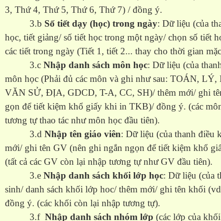
3, Thứ 4, Thứ 5, Thứ 6, Thứ 7) / đồng ý.
3.b
Số tiết dạy (học) trong ngày
: Dữ liệu (của t
học, tiết giảng/ số tiết học trong một ngày/ chọn số tiết 
các tiết trong ngày (Tiết 1, tiết 2... thay cho thời gian m
3.c
Nhập danh sách môn học
: Dữ liệu (của than
môn học (Phải đủ các môn và ghi như sau: TOÁN, LÝ
VĂN SỬ, ĐỊA, GDCD, T-A, CC, SH)/ thêm mới/ ghi tên
gọn để tiết kiệm khổ giấy khi in TKB)/ đồng ý. (các mô
tương tự thao tác như môn học đầu tiên).
3.d
Nhập tên giáo viên
: Dữ liệu (của thanh điều 
mới/ ghi tên GV (nên ghi ngắn ngọn để tiết kiệm khổ gi
(tất cả các GV còn lại nhập tương tự như GV đầu tiên).
3.e
Nhập danh sách khối lớp học
: Dữ liệu (của 
sinh/ danh sách khối lớp hoc/ thêm mới/ ghi tên khối (vd
đồng ý. (các khối còn lại nhập tương tự).
3.f
Nhập danh sách nhóm lớp
(các lớp của khối)