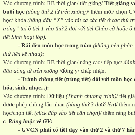
Vào chương trình: RB thời gian/ tiết giảng/
Tiết giảng v
buổi học
(dòng thứ 2 từ trên xuống)
/ thêm mới/ chọn G
học/ khóa
(bằng dấu “X” vào tất cả các tiết ở các thứ t
trống” tại ô tiết 1 vào thứ 2 đối với tiết Chào cờ hoặc ô t
tiết Sinh hoạt lớp).
-
Rải đều môn học trong tuần
(không nên phân 
thứ liền kề nhau)
:
Vào chương trình: RB thời gian/ nâng cao/ tiếp tục/
đánh
đầu dòng từ trên xuống
/đồng ý/ chấp nhận.
-
Tránh chồng tiết (trùng tiết) đối với môn học 
hóa, sinh, nhạc...):
Vào chương trình: Dữ liệu
(Thanh chương trình)
/ tiết g
được phép chồng lấn nhau
(hàng thứ 3 dưới lên)
/ thêm 
học/chọn tiết
(click đúp vào tiết cần chọn)
/ thêm ràng bu
c. Ràng buộc về GV:
-
GVCN phải có tiết dạy vào thứ 2 và thứ 7 hà