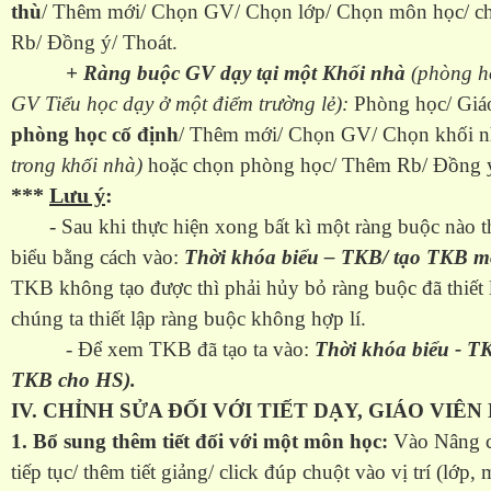
thù
/ Thêm mới/ Chọn GV/ Chọn lớp/ Chọn môn học/ c
Rb/ Đồng ý/ Thoát.
+ Ràng buộc GV dạy tại một Khối nhà
(phòng h
GV Tiểu học dạy ở một điểm trường lẻ):
Phòng học/ Giá
phòng học cố định
/ Thêm mới/ Chọn GV/ Chọn khối n
trong khối nhà)
hoặc chọn phòng học/ Thêm Rb/ Đồng ý
***
Lưu ý
:
- Sau khi thực hiện xong bất kì một ràng buộc nào thì
biểu bằng cách vào:
Thời khóa biểu – TKB/ tạo TKB mớ
TKB không tạo được thì phải hủy bỏ ràng buộc đã thiết l
chúng ta thiết lập ràng buộc không hợp lí.
- Để xem TKB đã tạo ta vào:
Thời khóa biểu - 
TKB cho HS).
IV. CHỈNH SỬA ĐỐI VỚI TIẾT DẠY, GIÁO VIÊN
1. Bổ sung thêm tiết đối với một môn học:
Vào Nâng c
tiếp tục/ thêm tiết giảng/ click đúp chuột vào vị trí (lớ