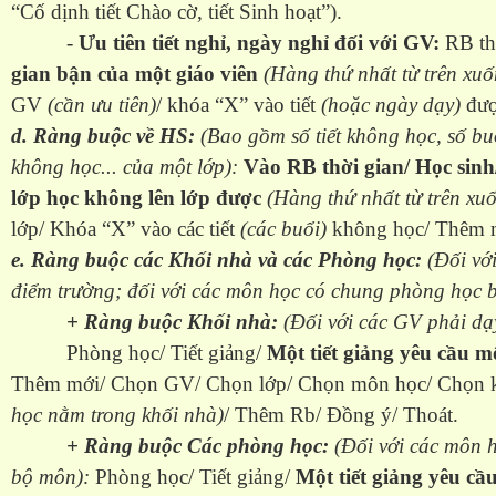
“Cố dịnh tiết Chào cờ, tiết Sinh hoạt”).
-
Ưu tiên tiết nghỉ, ngày nghỉ đối với GV:
RB th
gian bận của một giáo viên
(Hàng thứ nhất từ trên xuố
GV
(cần ưu tiên)
/ khóa “X” vào tiết
(hoặc ngày dạy)
đượ
d. Ràng buộc về HS:
(Bao gồm số tiết không học, số bu
không học... của một lớp):
Vào RB thời gian/ Học sin
lớp học không lên lớp được
(Hàng thứ nhất từ trên xu
lớp/ Khóa “X” vào các tiết
(các buổi)
không học/ Thêm m
e. Ràng buộc các Khối nhà và các Phòng học:
(Đối vớ
điểm trường; đối với các môn học có chung phòng học 
+ Ràng buộc Khối nhà:
(Đối với các GV phải dạ
Phòng học/ Tiết giảng/
Một tiết giảng yêu cầu m
Thêm mới/ Chọn GV/ Chọn lớp/ Chọn môn học/ Chọn 
học nằm trong khối nhà)
/ Thêm Rb/ Đồng ý/ Thoát.
+ Ràng buộc Các phòng học:
(Đối với các môn 
bộ môn):
Phòng học/ Tiết giảng/
Một tiết giảng yêu c