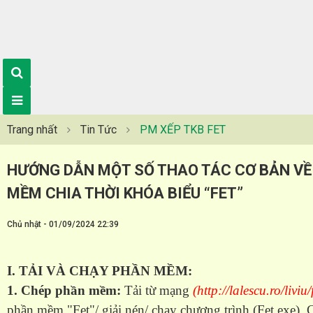
Trang nhất
Tin Tức
PM XẾP TKB FET
HƯỚNG DẪN MỘT SỐ THAO TÁC CƠ BẢN VỀ
MỀM CHIA THỜI KHÓA BIỂU “FET”
Chủ nhật - 01/09/2024 22:39
I. TẢI VÀ CHẠY PHẦN MỀM:
1. Chép phần mềm:
Tải từ mạng
(http://lalescu.ro/livi
phần mềm "Fet"/ giải nén/ chạy chương trình (Fet.exe). 