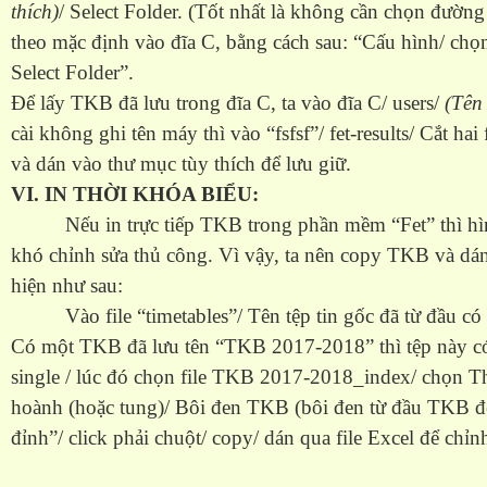
thích)
/ Select Folder. (Tốt nhất là không cần chọn đường
theo mặc định vào đĩa C, bằng cách sau: “Cấu hình/ chọ
Select Folder”.
Để lấy TKB đã lưu trong đĩa C, ta vào đĩa C/ users/
(Tên
cài không ghi tên máy thì vào “fsfsf”/ fet-results/ Cắt hai 
và dán vào thư mục tùy thích để lưu giữ.
VI. IN THỜI KHÓA BIỂU:
Nếu in trực tiếp TKB trong phần mềm “Fet” thì h
khó chỉnh sửa thủ công. Vì vậy, ta nên copy TKB và dán 
hiện như sau:
Vào file “timetables”/ Tên tệp tin gốc đã từ đầu có 
Có một TKB đã lưu tên “TKB 2017-2018” thì tệp này c
single / lúc đó chọn file TKB 2017-2018_index/ chọn Th
hoành (hoặc tung)/ Bôi đen TKB (bôi đen từ đầu TKB đế
đỉnh”/ click phải chuột/ copy/ dán qua file Excel để chỉn