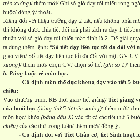
trên xuống)
/ thêm mới/ Ghi số giờ dạy tối thiểu rong ng
buộc/ đồng ý/ thoát.
Riêng đối với Hiệu trưởng dạy 2 tiết, nếu không phải
thì không được chia tiết đôi mà phải tách ra dạy 1 tiết/b
thuẫn với số giờ dạy tối thiểu mặc định là 2. Để giải qu
ta dùng thêm lệnh: “
Số tiết dạy liên tục tối đa đối với
giáo viên/ Số tiết dạy liên tục tối đa đối với một GV GV
xuống)
/ thêm mới/ chọn GV/ chọn số tiết
(ghi số 1)
/ thê
b. Ràng buộc về môn học:
-
Cố định môn thể dục không dạy vào tiết 5 buổ
chiều:
Vào chương trình: RB thời gian/ tiết giảng/
Tiết giảng v
của buổi học
(dòng thứ 5 từ trên xuống)
/ thêm mới/ ch
môn học/ khóa
(bằng dấu X)
vào tất cả các tiết thứ 5 bu
chiều)
của các thứ trong tuần/ thêm mới/ đồng ý.
-
Cố định đối với Tiết Chào cờ, tiết Sinh hoạt l