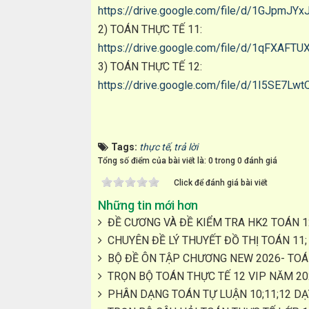
https://drive.google.com/file/d/1GJpmJ
2) TOÁN THỰC TẾ 11:
https://drive.google.com/file/d/1qFXA
3) TOÁN THỰC TẾ 12:
https://drive.google.com/file/d/1I5SE7
Tags:
thực tế
,
trả lời
Tổng số điểm của bài viết là: 0 trong 0 đánh giá
Click để đánh giá bài viết
Những tin mới hơn
ĐỀ CƯƠNG VÀ ĐỀ KIỂM TRA HK2 TOÁN 1
CHUYÊN ĐỀ LÝ THUYẾT ĐỒ THỊ TOÁN 11;
BỘ ĐỀ ÔN TẬP CHƯƠNG NEW 2026- TOÁN
TRỌN BỘ TOÁN THỰC TẾ 12 VIP NĂM 20
PHÂN DẠNG TOÁN TỰ LUẬN 10;11;12 D