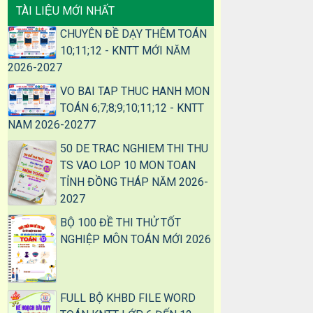
TÀI LIỆU MỚI NHẤT
CHUYÊN ĐỀ DẠY THÊM TOÁN
10;11;12 - KNTT MỚI NĂM
2026-2027
VO BAI TAP THUC HANH MON
TOÁN 6;7;8;9;10;11;12 - KNTT
NAM 2026-20277
50 DE TRAC NGHIEM THI THU
TS VAO LOP 10 MON TOAN
TỈNH ĐỒNG THÁP NĂM 2026-
2027
BỘ 100 ĐỀ THI THỬ TỐT
NGHIỆP MÔN TOÁN MỚI 2026
FULL BỘ KHBD FILE WORD