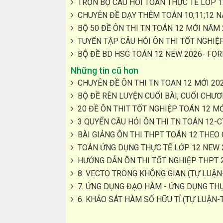
TRỌN BỘ CÂU HỎI TOÁN THỰC TẾ LỚP 
CHUYÊN ĐỀ DẠY THÊM TOÁN 10;11;12 
BỘ 50 ĐỀ ÔN THI TN TOÁN 12 MỚI NĂM
TUYỂN TẬP CÂU HỎI ÔN THI TỐT NGHIỆ
BỘ ĐỀ BD HSG TOÁN 12 NEW 2026- FO
Những tin cũ hơn
CHUYÊN ĐỀ ÔN THI TN TOAN 12 MỚI 202
BỘ ĐỀ RÈN LUYỆN CUỐI BÀI, CUỐI CHƯƠ
20 ĐỀ ÔN THIT TỐT NGHIỆP TOÁN 12 MỚ
3 QUYỂN CÂU HỎI ÔN THI TN TOÁN 12-
BÀI GIẢNG ÔN THI THPT TOÁN 12 THEO
TOÁN ỨNG DỤNG THỰC TẾ LỚP 12 NEW 
HƯỚNG DẪN ÔN THI TỐT NGHIỆP THPT 
8. VECTO TRONG KHÔNG GIAN (TỰ LUẬN
7. ỨNG DỤNG ĐẠO HÀM - ỨNG DỤNG TH
6. KHẢO SÁT HÀM SỐ HỮU TỈ (TỰ LUẬN