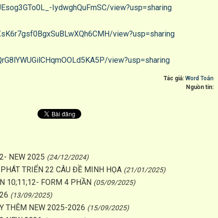
YxJEsog3GTo0L_-IydwghQuFmSC/view?usp=sharing
FTUXsK6r7gsf0BgxSuBLwXQh6CMH/view?usp=sharing
LwtQrG8lYWUGilCHqmOOLd5KA5P/view?usp=sharing
Tác giả:
Word Toán
Nguồn tin:
2- NEW 2025
(24/12/2024)
 PHÁT TRIỂN 22 CÂU ĐỀ MINH HỌA
(21/01/2025)
 10;11;12- FORM 4 PHẦN
(05/09/2025)
26
(13/09/2025)
ẠY THÊM NEW 2025-2026
(15/09/2025)