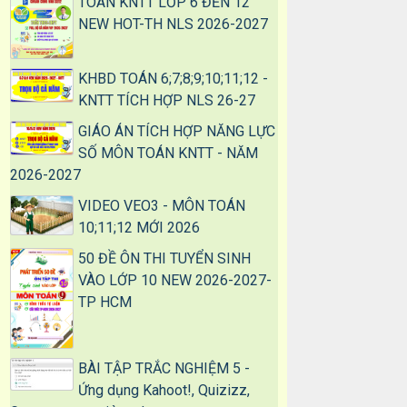
TOÁN KNTT LỚP 6 ĐẾN 12
NEW HOT-TH NLS 2026-2027
KHBD TOÁN 6;7;8;9;10;11;12 -
KNTT TÍCH HỢP NLS 26-27
GIÁO ÁN TÍCH HỢP NĂNG LỰC
SỐ MÔN TOÁN KNTT - NĂM
2026-2027
VIDEO VEO3 - MÔN TOÁN
10;11;12 MỚI 2026
50 ĐỀ ÔN THI TUYỂN SINH
VÀO LỚP 10 NEW 2026-2027-
TP HCM
BÀI TẬP TRẮC NGHIỆM 5 -
Ứng dụng Kahoot!, Quizizz,