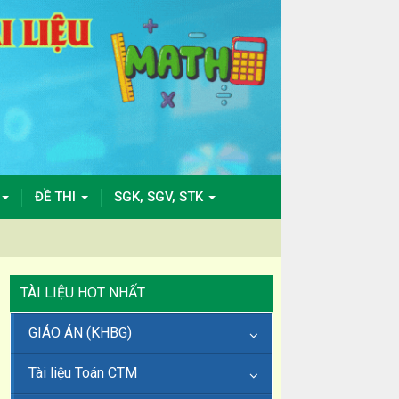
ĐỀ THI
SGK, SGV, STK
TÀI LIỆU HOT NHẤT
GIÁO ÁN (KHBG)
Tài liệu Toán CTM