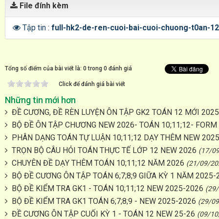
File đính kèm
Tập tin :
full-hk2-de-ren-cuoi-bai-cuoi-chuong-t0an-
Tổng số điểm của bài viết là: 0 trong 0 đánh giá
Click để đánh giá bài viết
Những tin mới hơn
ĐỀ CƯƠNG, ĐỀ RÈN LUYỆN ÔN TẬP GK2 TOÁN 12 MỚI 2025
BỘ ĐỀ ÔN TẬP CHƯƠNG NEW 2026- TOÁN 10;11;12- FORM
PHÂN DẠNG TOÁN TỰ LUẬN 10;11;12 DẠY THÊM NEW 2025
TRỌN BỘ CÂU HỎI TOÁN THỰC TẾ LỚP 12 NEW 2026
(17/0
CHUYÊN ĐỀ DẠY THÊM TOÁN 10;11;12 NĂM 2026
(21/09/20
BỘ ĐỀ CƯƠNG ÔN TẬP TOÁN 6;7;8;9 GIỮA KỲ 1 NĂM 2025-
BỘ ĐỀ KIỂM TRA GK1 - TOÁN 10;11;12 NEW 2025-2026
(29
BỘ ĐỀ KIỂM TRA GK1 TOÁN 6;7;8;9 - NEW 2025-2026
(29/09
ĐỀ CƯƠNG ÔN TẬP CUỐI KỲ 1 - TOÁN 12 NEW 25-26
(09/10