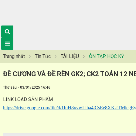
Trang nhất
Tin Tức
TÀI LIỆU
ÔN TẬP HỌC KỲ
ĐỀ CƯƠNG VÀ ĐỀ RÈN GK2; CK2 TOÁN 12 N
Thứ sáu - 03/01/2025 16:46
LINK LOAD SẢN PHẨM
https://drive.google.com/file/d/1IuH8xvwLiha4tCsEe8XK-fTMicgE