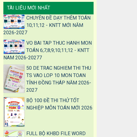
TÀI LIỆU MỚI NHẤT
CHUYÊN ĐỀ DẠY THÊM TOÁN
10;11;12 - KNTT MỚI NĂM
2026-2027
VO BAI TAP THUC HANH MON
TOÁN 6;7;8;9;10;11;12 - KNTT
NAM 2026-20277
50 DE TRAC NGHIEM THI THU
TS VAO LOP 10 MON TOAN
TỈNH ĐỒNG THÁP NĂM 2026-
2027
BỘ 100 ĐỀ THI THỬ TỐT
NGHIỆP MÔN TOÁN MỚI 2026
FULL BỘ KHBD FILE WORD