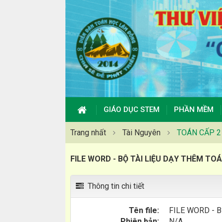
GIÁO DỤC STEM
PHẦN MỀM
Trang nhất
Tài Nguyên
TOÁN CẤP 2
FILE WORD - BỘ TÀI LIỆU DẠY THÊM TOÁ
Thông tin chi tiết
Tên file:
FILE WORD - 
Phiên bản:
N/A