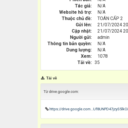
Tác giả:
N/A
Website hỗ trợ:
N/A
Thuộc chủ đề:
TOÁN CẤP 2
Gửi lên:
21/07/2024 20
Cập nhật:
21/07/2024 20
Người gửi:
admin
Thông tin bản quyền:
N/A
Dung lượng:
N/A
Xem:
1078
Tải về:
35
Tải về
Từ drive.google.com:
https://drive.google.com...Uf8UNPD47jzyS5lk