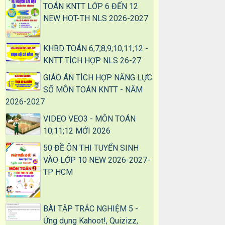
TOÁN KNTT LỚP 6 ĐẾN 12
NEW HOT-TH NLS 2026-2027
KHBD TOÁN 6;7;8;9;10;11;12 -
KNTT TÍCH HỢP NLS 26-27
GIÁO ÁN TÍCH HỢP NĂNG LỰC
SỐ MÔN TOÁN KNTT - NĂM
2026-2027
VIDEO VEO3 - MÔN TOÁN
10;11;12 MỚI 2026
50 ĐỀ ÔN THI TUYỂN SINH
VÀO LỚP 10 NEW 2026-2027-
TP HCM
BÀI TẬP TRẮC NGHIỆM 5 -
Ứng dụng Kahoot!, Quizizz,