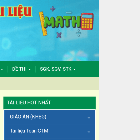
ĐỀ THI
SGK, SGV, STK
TÀI LIỆU HOT NHẤT
GIÁO ÁN (KHBG)
Tài liệu Toán CTM