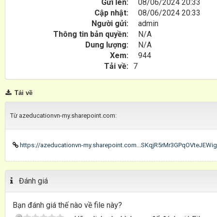
Gửi lên:
08/06/2024 20:33
Cập nhật:
08/06/2024 20:33
Người gửi:
admin
Thông tin bản quyền:
N/A
Dung lượng:
N/A
Xem:
944
Tải về:
7
Tải về
Từ azeducationvn-my.sharepoint.com:
https://azeducationvn-my.sharepoint.com...SKqjR5rMr3GPqOVteJEW
Đánh giá
Bạn đánh giá thế nào về file này?