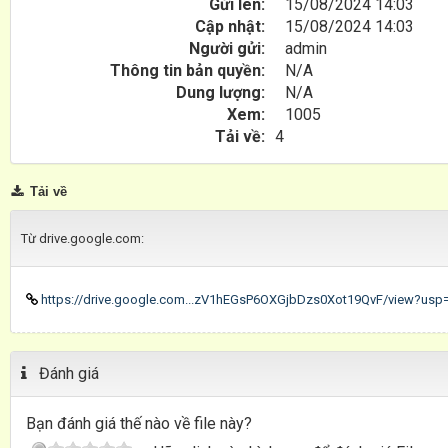
Gửi lên:
15/08/2024 14:03
Cập nhật:
15/08/2024 14:03
Người gửi:
admin
Thông tin bản quyền:
N/A
Dung lượng:
N/A
Xem:
1005
Tải về:
4
Tải về
Từ drive.google.com:
https://drive.google.com...zV1hEGsP6OXGjbDzs0Xot19QvF/view?usp=d
Đánh giá
Bạn đánh giá thế nào về file này?