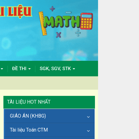
ĐỀ THI
SGK, SGV, STK
TÀI LIỆU HOT NHẤT
GIÁO ÁN (KHBG)
Tài liệu Toán CTM