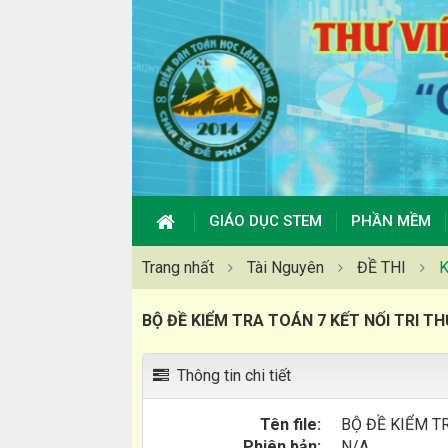
GIÁO DỤC STEM
PHẦN MỀM
Trang nhất
Tài Nguyên
ĐỀ THI
K
BỘ ĐỀ KIỂM TRA TOÁN 7 KẾT NỐI TRI T
Thông tin chi tiết
Tên file:
BỘ ĐỀ KIỂM T
Phiên bản:
N/A