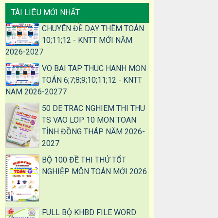
TÀI LIỆU MỚI NHẤT
CHUYÊN ĐỀ DẠY THÊM TOÁN
10;11;12 - KNTT MỚI NĂM
2026-2027
VO BAI TAP THUC HANH MON
TOÁN 6;7;8;9;10;11;12 - KNTT
NAM 2026-20277
50 DE TRAC NGHIEM THI THU
TS VAO LOP 10 MON TOAN
TỈNH ĐỒNG THÁP NĂM 2026-
2027
BỘ 100 ĐỀ THI THỬ TỐT
NGHIỆP MÔN TOÁN MỚI 2026
FULL BỘ KHBD FILE WORD