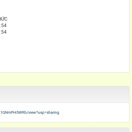
HỨC
:54
:54
B_d1QNmPHi5WRb/view?usp=sharing