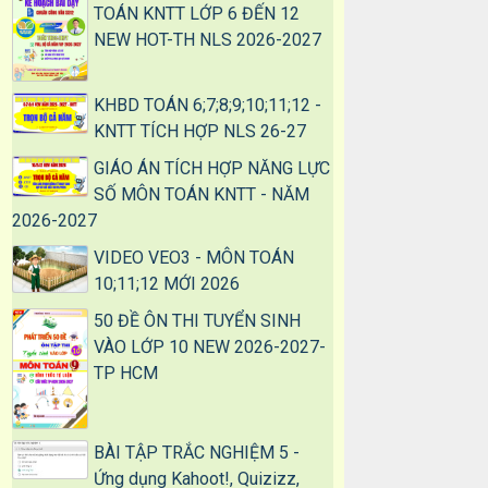
TOÁN KNTT LỚP 6 ĐẾN 12
NEW HOT-TH NLS 2026-2027
KHBD TOÁN 6;7;8;9;10;11;12 -
KNTT TÍCH HỢP NLS 26-27
GIÁO ÁN TÍCH HỢP NĂNG LỰC
SỐ MÔN TOÁN KNTT - NĂM
2026-2027
VIDEO VEO3 - MÔN TOÁN
10;11;12 MỚI 2026
50 ĐỀ ÔN THI TUYỂN SINH
VÀO LỚP 10 NEW 2026-2027-
TP HCM
BÀI TẬP TRẮC NGHIỆM 5 -
Ứng dụng Kahoot!, Quizizz,