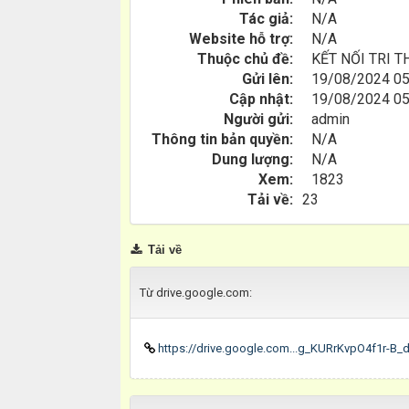
Tác giả:
N/A
Website hỗ trợ:
N/A
Thuộc chủ đề:
KẾT NỐI TRI T
Gửi lên:
19/08/2024 05
Cập nhật:
19/08/2024 05
Người gửi:
admin
Thông tin bản quyền:
N/A
Dung lượng:
N/A
Xem:
1823
Tải về:
23
Tải về
Từ drive.google.com:
https://drive.google.com...g_KURrKvpO4f1r-